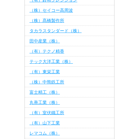
（有）鈴和プレシジョン
（株）セイコー高周波
（株）髙橋製作所
タカラスタンダード（株）
田中産業（株）
（有）テクノ精香
テック大洋工業（株）
（有）東栄工業
（株）中熊鉄工所
富士精工（株）
丸善工業（株）
（有）室伏鐵工所
（有）山下工業
レマコム（株）