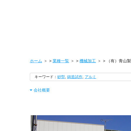
ホーム
>
業種一覧
>
機械加工
>
（有）青山製
キーワード：
砂型
,
鋳造試作
,
アルミ
会社概要