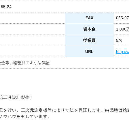
55-24
FAX
055-97
資本金
1,00
従業員
5名
URL
http:/
合金等、精密加工＆寸法保証
治工具設計製作）
工を行い、三次元測定機等により寸法を保証します。納品時は検
ノウハウを有しています。