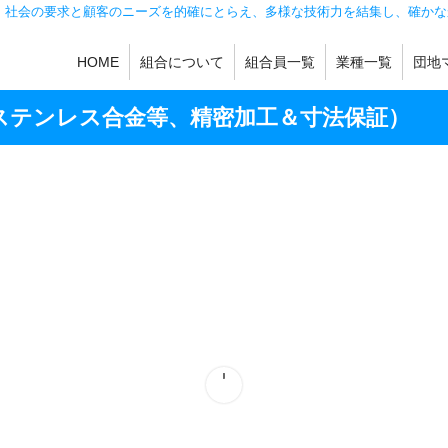
。社会の要求と顧客のニーズを的確にとらえ、多様な技術力を結集し、確かな
HOME
組合について
組合員一覧
業種一覧
団地
機械加工
製缶・板金
鋳造
金型・工具・金具
熱処理・メッキ
機械製品・金属製
その他
ステンレス合金等、精密加工＆寸法保証）