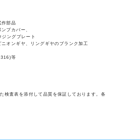
試作部品
ポンプカバー、
ウジングプレート
ピニオンギヤ、リングギヤのブランク加工
316)等
した検査表を添付して品質を保証しております。各