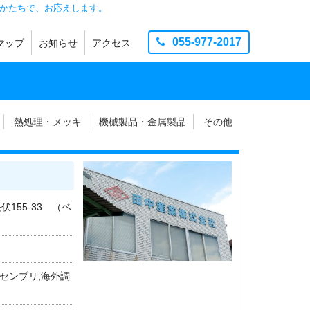
かたちで、お応えします。
055-977-2017
マップ
お知らせ
アクセス
製造
品
お知らせ
団地ニュース
イベント
その他
熱処理・メッキ
機械製品・金属製品
その他
長伏155-33 （ベ
アセンブリ,海外調