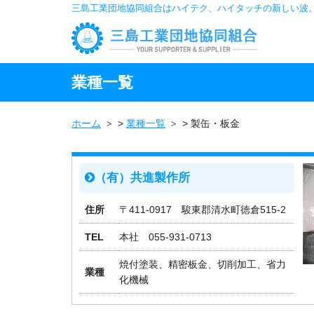
三島工業団地協同組合はハイテク、ハイタッチの新しい波
業種一覧
ホーム
>
業種一覧
>
製缶・板金
（有）共進製作所
住所
〒411-0917 駿東郡清水町徳倉515-2
TEL
本社 055-931-0713
焼付塗装、精密板金、切削加工、省力
業種
化機械