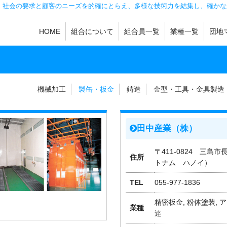
。社会の要求と顧客のニーズを的確にとらえ、多様な技術力を結集し、確かな
HOME
組合について
組合員一覧
業種一覧
団地
機械加工
製缶・板金
鋳造
金型・工具・金具
熱処理・メッキ
機械製品・金属製
その他
機械加工
製缶・板金
鋳造
金型・工具・金具製造
田中産業（株）
〒411-0824 三島市
住所
トナム ハノイ）
TEL
055-977-1836
精密板金, 粉体塗装, 
業種
達