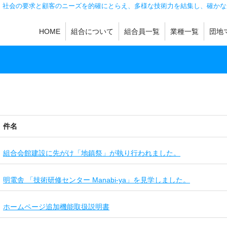
。社会の要求と顧客のニーズを的確にとらえ、多様な技術力を結集し、確かな
HOME
組合について
組合員一覧
業種一覧
団地
機械加工
製缶・板金
鋳造
金型・工具・金具
熱処理・メッキ
機械製品・金属製
その他
件名
組合会館建設に先がけ「地鎮祭」が執り行われました。
明電舎 「技術研修センター Manabi-ya」を見学しました。
ホームページ追加機能取扱説明書