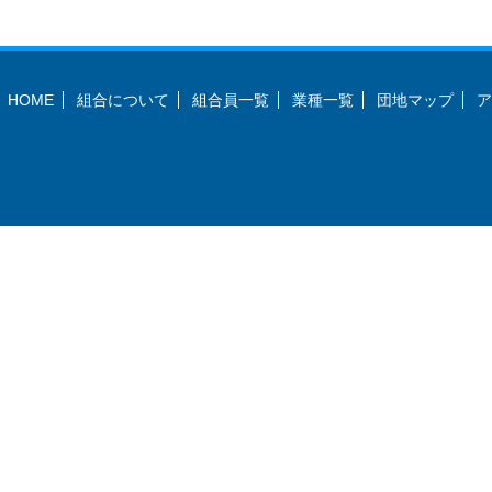
HOME
組合について
組合員一覧
業種一覧
団地マップ
ア