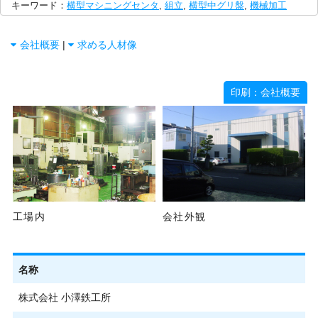
キーワード：
横型マシニングセンタ
,
組立
,
横型中グリ盤
,
機械加工
会社概要
|
求める人材像
印刷：会社概要
工場内
会社外観
名称
株式会社 小澤鉄工所