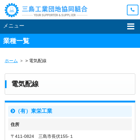
メニュー
業種一覧
ホーム
>
電気配線
電気配線
（有）東栄工業
住所
〒411-0824 三島市長伏155-１