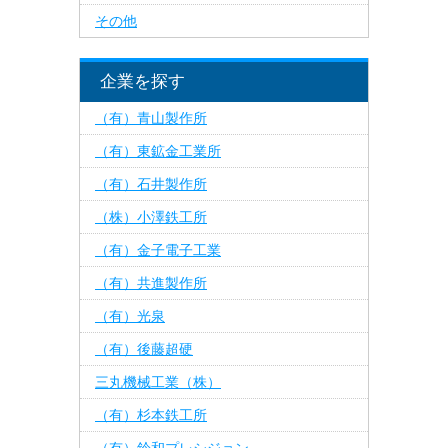
その他
企業を探す
（有）青山製作所
（有）東鉱金工業所
（有）石井製作所
（株）小澤鉄工所
（有）金子電子工業
（有）共進製作所
（有）光泉
（有）後藤超硬
三丸機械工業（株）
（有）杉本鉄工所