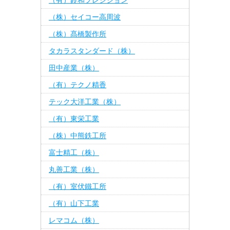
（有）鈴和プレシジョン
（株）セイコー高周波
（株）髙橋製作所
タカラスタンダード（株）
田中産業（株）
（有）テクノ精香
テック大洋工業（株）
（有）東栄工業
（株）中熊鉄工所
富士精工（株）
丸善工業（株）
（有）室伏鐵工所
（有）山下工業
レマコム（株）