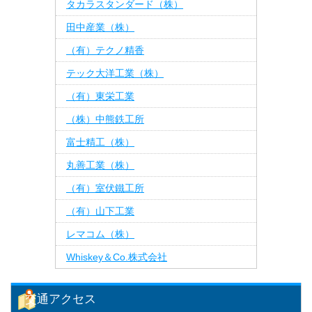
タカラスタンダード（株）
田中産業（株）
（有）テクノ精香
テック大洋工業（株）
（有）東栄工業
（株）中熊鉄工所
富士精工（株）
丸善工業（株）
（有）室伏鐵工所
（有）山下工業
レマコム（株）
Whiskey＆Co.株式会社
交通アクセス