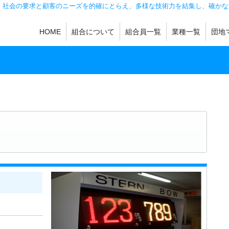
。社会の要求と顧客のニーズを的確にとらえ、多様な技術力を結集し、確かな
HOME
組合について
組合員一覧
業種一覧
団地
機械加工
製缶・板金
鋳造
金型・工具・金具
熱処理・メッキ
機械製品・金属製
その他