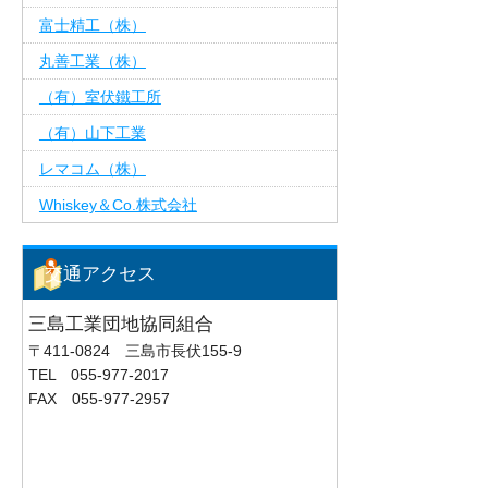
富士精工（株）
丸善工業（株）
（有）室伏鐵工所
（有）山下工業
レマコム（株）
Whiskey＆Co.株式会社
交通アクセス
三島工業団地協同組合
〒411-0824 三島市長伏155-9
TEL 055-977-2017
FAX 055-977-2957