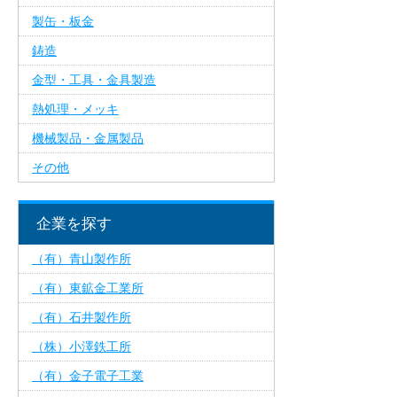
製缶・板金
鋳造
金型・工具・金具製造
熱処理・メッキ
機械製品・金属製品
その他
企業を探す
（有）青山製作所
（有）東鉱金工業所
（有）石井製作所
（株）小澤鉄工所
（有）金子電子工業