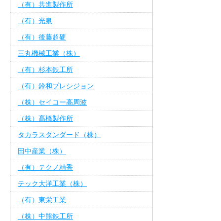
（有）共進製作所
（有）光泉
（有）後藤超硬
三丸機械工業（株）
（有）杉本鉄工所
（有）鈴和プレシジョン
（株）セイコー高周波
（株）髙橋製作所
タカラスタンダード（株）
田中産業（株）
（有）テクノ精香
テック大洋工業（株）
（有）東栄工業
（株）中熊鉄工所