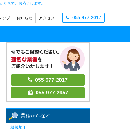
かたちで、お応えします。
055-977-2017
マップ
お知らせ
アクセス
製造
品
お知らせ
団地ニュース
イベント
その他
055-977-2017
055-977-2957
業種から探す
機械加工