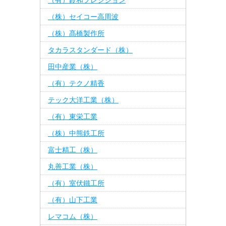
（有）鈴和プレシジョン
（株）セイコー高周波
（株）髙橋製作所
タカラスタンダード（株）
田中産業（株）
（有）テクノ精香
テック大洋工業（株）
（有）東栄工業
（株）中熊鉄工所
富士精工（株）
丸善工業（株）
（有）室伏鐵工所
（有）山下工業
レマコム（株）