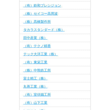
（有）鈴和プレシジョン
（株）セイコー高周波
（株）髙橋製作所
タカラスタンダード（株）
田中産業（株）
（有）テクノ精香
テック大洋工業（株）
（有）東栄工業
（株）中熊鉄工所
富士精工（株）
丸善工業（株）
（有）室伏鐵工所
（有）山下工業