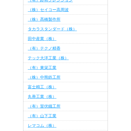
（有）鈴和プレシジョン
（株）セイコー高周波
（株）髙橋製作所
タカラスタンダード（株）
田中産業（株）
（有）テクノ精香
テック大洋工業（株）
（有）東栄工業
（株）中熊鉄工所
富士精工（株）
丸善工業（株）
（有）室伏鐵工所
（有）山下工業
レマコム（株）