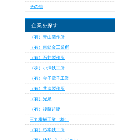
その他
企業を探す
（有）青山製作所
（有）東鉱金工業所
（有）石井製作所
（株）小澤鉄工所
（有）金子電子工業
（有）共進製作所
（有）光泉
（有）後藤超硬
三丸機械工業（株）
（有）杉本鉄工所