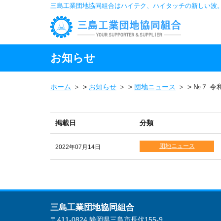
三島工業団地協同組合はハイテク、ハイタッチの新しい波
お知らせ
ホーム
>
お知らせ
>
団地ニュース
>
№７ 令
掲載日
分類
団地ニュース
2022年07月14日
三島工業団地協同組合
〒411-0824 静岡県三島市長伏155-9