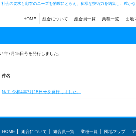
。社会の要求と顧客のニーズを的確にとらえ、多様な技術力を結集し、確かな
HOME
組合について
組合員一覧
業種一覧
団地
機械加工
製缶・板金
鋳造
金型・工具・金具
熱処理・メッキ
機械製品・金属製
その他
和4年7月15日号を発行しました。
件名
№７ 令和4年7月15日号を発行しました。
HOME
組合について
組合員一覧
業種一覧
団地マップ
ア