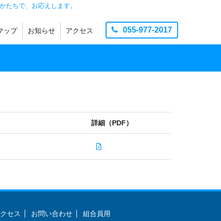
かたちで、お応えします。
055-977-2017
マップ
お知らせ
アクセス
製造
品
お知らせ
団地ニュース
イベント
その他
詳細（PDF）
クセス
お問い合わせ
組合員用