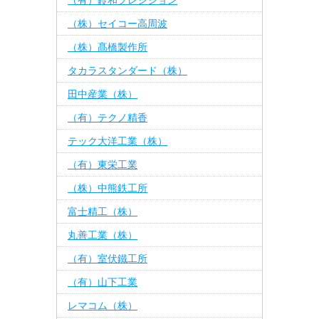
（有）鈴和プレシジョン
（株）セイコー高周波
（株）髙橋製作所
タカラスタンダード（株）
田中産業（株）
（有）テクノ精香
テック大洋工業（株）
（有）東栄工業
（株）中熊鉄工所
富士精工（株）
丸善工業（株）
（有）室伏鐵工所
（有）山下工業
レマコム（株）