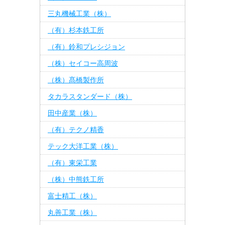
三丸機械工業（株）
（有）杉本鉄工所
（有）鈴和プレシジョン
（株）セイコー高周波
（株）髙橋製作所
タカラスタンダード（株）
田中産業（株）
（有）テクノ精香
テック大洋工業（株）
（有）東栄工業
（株）中熊鉄工所
富士精工（株）
丸善工業（株）