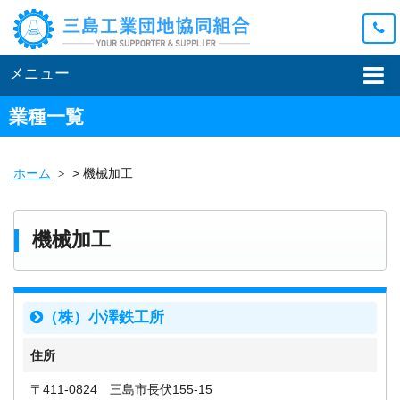
メニュー
業種一覧
ホーム
>
機械加工
機械加工
（株）小澤鉄工所
住所
〒411-0824 三島市長伏155-15